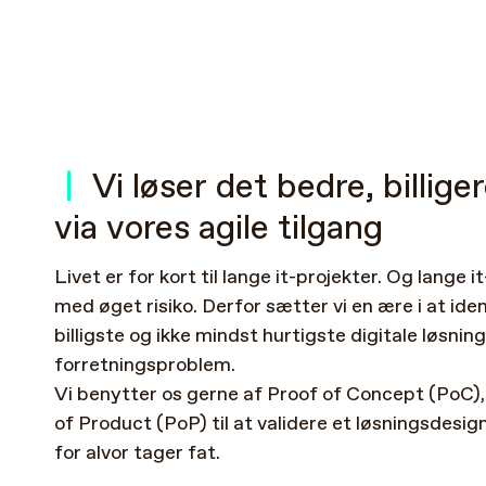
|
Vi
løser
det
bedre,
billige
via
vores
agile
tilgang
Livet
er
for
kort
til
lange
it-projekter.
Og
lange
i
med
øget
risiko.
Derfor
sætter
vi
en
ære
i
at
iden
billigste
og
ikke
mindst
hurtigste
digitale
løsning
forretningsproblem.
Vi
benytter
os
gerne
af
Proof
of
Concept
(PoC),
of
Product
(PoP)
til
at
validere
et
løsningsdesign
for
alvor
tager
fat.