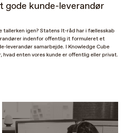
t
gode
kunde-leverandør
e
tallerken
igen?
Statens
It-råd
har
i
fællesskab
erandører
indenfor
offentlig
it
formuleret
et
de-leverandør
samarbejde.
I
Knowledge
Cube
,
hvad
enten
vores
kunde
er
offentlig
eller
privat.