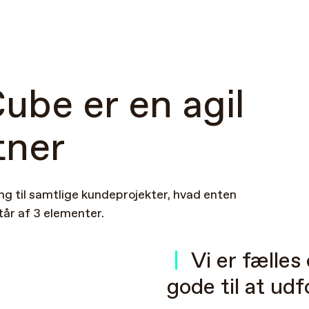
Cube
er
en
agil
tner
ang
til
samtlige
kundeprojekter,
hvad
enten
tår
af
3
elementer.
|
Vi
er
fælles
gode
til
at
udf