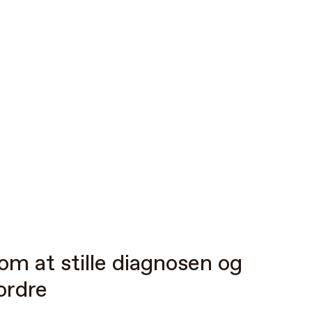
om
at
stille
diagnosen
og
ordre