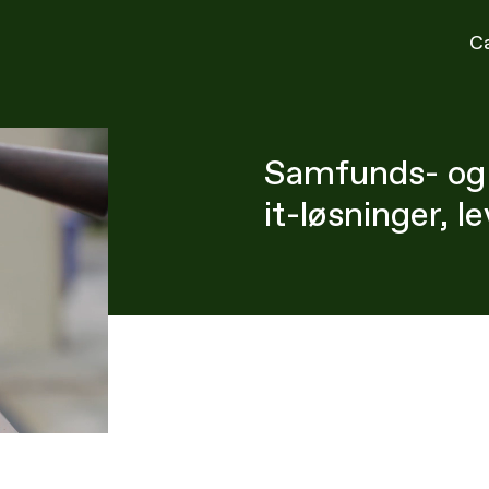
C
Samfunds-
og
it-løsninger,
le