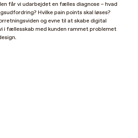
den
får
vi
udarbejdet
en
fælles
diagnose
–
hvad
ngsudfordring?
Hvilke
pain
points
skal
løses?
orretningsviden
og
evne
til
at
skabe
digital
vi
i
fællesskab
med
kunden
rammet
problemet
design.