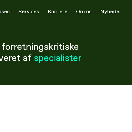
ases
Services
Karriere
Om os
Nyheder
forretningskritiske
veret
af
specialister