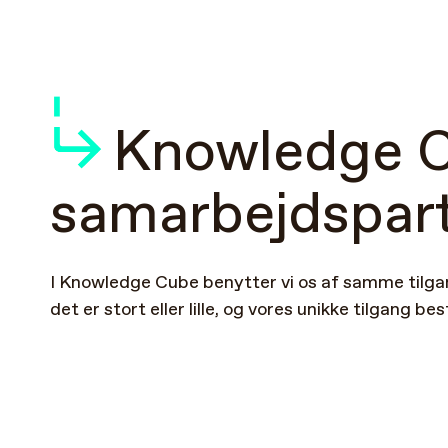
Knowledge
samarbejdspar
I
Knowledge
Cube
benytter
vi
os
af
samme
tilg
det
er
stort
eller
lille,
og
vores
unikke
tilgang
bes