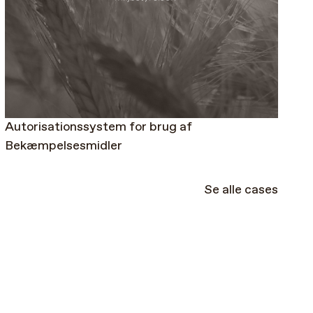
Autorisations­system for brug af
Bekæmpelses­midler
Se alle cases