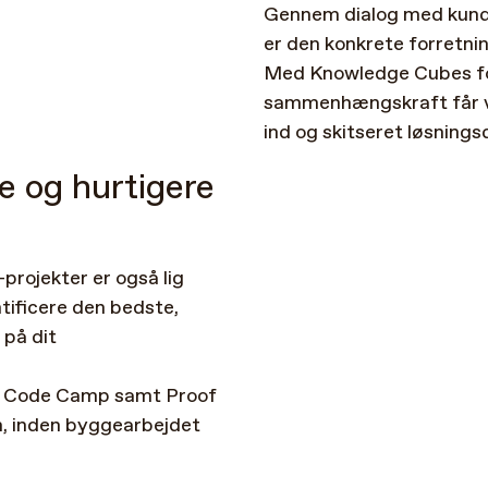
Gennem
dialog
med
kun
er
den
konkrete
forretni
Med
Knowledge
Cubes
f
sammenhængskraft
får
ind
og
skitseret
løsnings
re
og
hurtigere
t-projekter
er
også
lig
tificere
den
bedste,
på
dit
Code
Camp
samt
Proof
,
inden
byggearbejdet