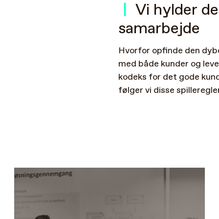
|
Vi
hylder
de
samarbejde
Hvorfor
opfinde
den
dyb
med
både
kunder
og
lev
kodeks
for
det
gode
kun
følger
vi
disse
spilleregler